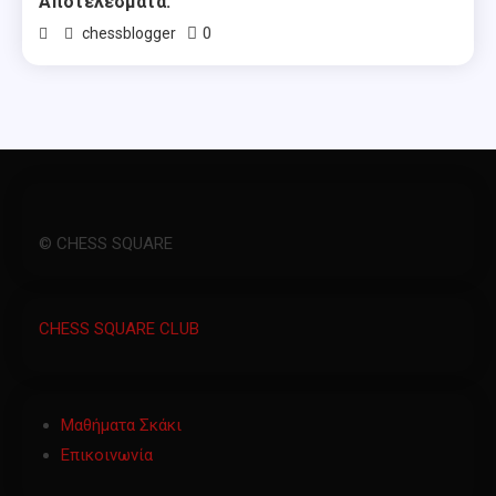
Αποτελέσματα.
0
chessblogger
© CHESS SQUARE
CHESS SQUARE CLUB
Μαθήματα Σκάκι
Επικοινωνία