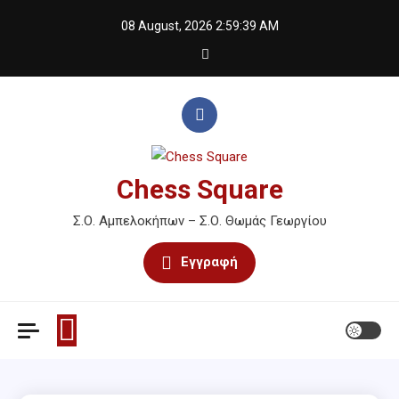
Skip
08 August, 2026
2:59:39 AM
to
content
Chess Square
Σ.Ο. Αμπελοκήπων – Σ.Ο. Θωμάς Γεωργίου
Εγγραφή