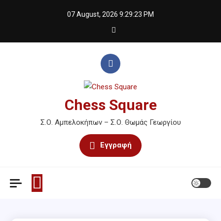
Skip
07 August, 2026
9:29:23 PM
to
content
Chess Square
Σ.Ο. Αμπελοκήπων – Σ.Ο. Θωμάς Γεωργίου
Εγγραφή