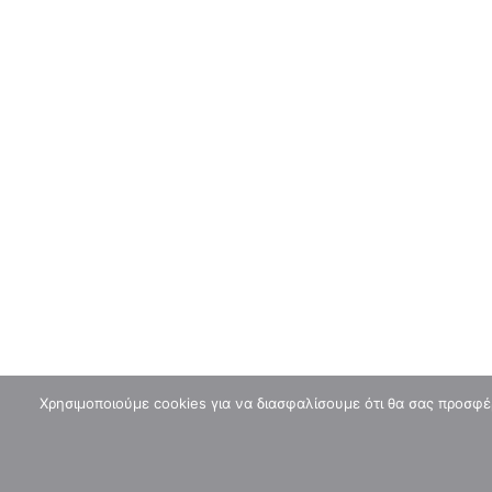
Την Τρίτη 4 Αυγούστου αρχίζει το 4ο Open
Chess Square 2026
0
chessblogger
CHESS 
© CHESS SQUARE
Χρησιμοποιούμε cookies για να διασφαλίσουμε ότι θα σας προσφέ
©
inspired by
lynx