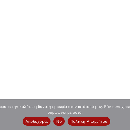
Την Κυριακή 2 Αυγούστου το 1ο Blitz
Αυγούστου Chess Square 2026
0
chessblogger
SQUARE CLUB
Μαθήματα Σκάκι
Επικοινωνία
ρουμε την καλύτερη δυνατή εμπειρία στον ιστότοπό μας. Εάν συνεχίσετε
σύμφωνοι με αυτό.
Αποδέχομαι
No
Πολιτκή Απορρήτου