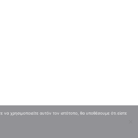
Το 2ο Rapid Ιουλίου Chess Square 2026-
Αποτελέσματα.
0
chessblogger
Όροι Χρήσης
Πολιτική Απορρήτου
G.D.P.R. - Cookies
 να χρησιμοποιείτε αυτόν τον ιστότοπο, θα υποθέσουμε ότι είστε