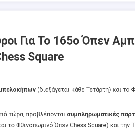
ροι Για Το 165ο Όπεν Αμ
hess Square
Αμπελοκήπων
(διεξάγεται κάθε Τετάρτη) και το
Φ
από τώρα, προβλέπονται
συμπληρωματικές παρτ
αι το Φθινοπωρινό Όπεν Chess Square) και την Τε