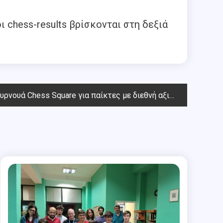
ι chess-results βρίσκονται στη δεξιά
Chess Square για παίκτες με διεθνή αξιολόγηση κάτω από 1900 έλο