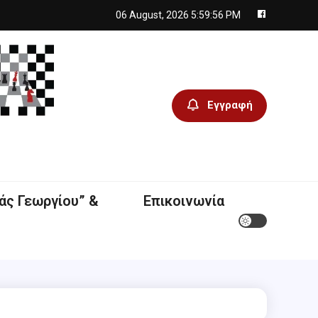
06 August, 2026
5:59:56 PM
Εγγραφή
άς Γεωργίου” &
Επικοινωνία