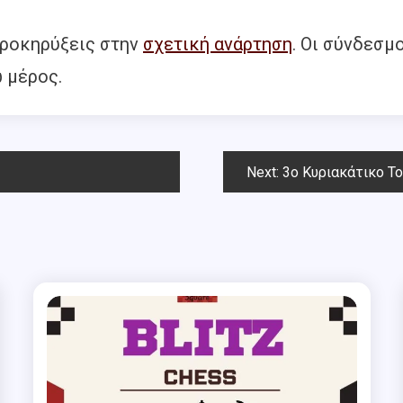
προκηρύξεις στην
σχετική ανάρτηση
. Οι σύνδεσμο
ω μέρος.
Next:
3ο Κυριακάτικο Τουρνουά 