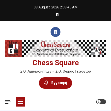
Skip
08 August, 2026
2:38:45 AM
to
content
Chess Square
Σ.Ο. Αμπελοκήπων – Σ.Ο. Θωμάς Γεωργίου
Εγγραφή