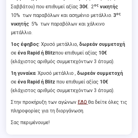
ος
Σαββάτου) που επιθυμεί αξίας
30€
. 2
νικητής
ος
10% των παραβόλων και ασημένιο μετάλλιο.
3
νικητής
5% των παραβόλων και χάλκινο
μετάλλιο.
1ος
έφηβος
: Χρυσό μετάλλιο,
δωρεάν συμμετοχή
σε
ένα
Rapid
ή
Blitz
που επιθυμεί αξίας
10€
(ελάχιστος αριθμός συμμετεχόντων 3 άτομα).
1η
γυναίκα
: Χρυσό μετάλλιο ,
δωρεάν συμμετοχή
σε
ένα
Rapid
ή
Blitz
που επιθυμεί αξίας
10€
(ελάχιστος αριθμός συμμετεχόντων 3 άτομα).
Στην προκήρυξη των αγώνων
ΕΔΩ
θα δείτε όλες τις
πληροφορίες για τη διοργάνωση.
Σας περιμένουμε!