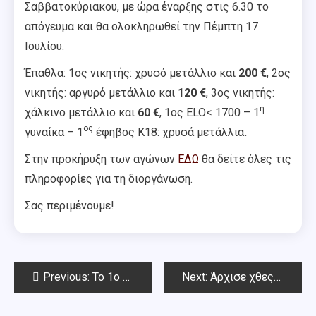
Σαββατοκύριακου, με ώρα έναρξης στις 6.30 το
απόγευμα και θα ολοκληρωθεί την Πέμπτη 17
Ιουλίου.
Έπαθλα: 1ος νικητής: χρυσό μετάλλιο και
200 €
, 2ος
νικητής: αργυρό μετάλλιο και
120 €
, 3ος νικητής:
η
χάλκινο μετάλλιο και
60 €
, 1ος ΕLO< 1700 – 1
ος
γυναίκα – 1
έφηβος Κ18: χρυσά μετάλλια
.
Στην προκήρυξη των αγώνων
ΕΔΩ
θα δείτε όλες τις
πληροφορίες για τη διοργάνωση.
Σας περιμένουμε!
Post
Previous:
Το 1ο Καλοκαιρινό open Chess Square 2025-Αποτελέσματα.
Next:
Άρχισε χθες το 2o Καλοκαιρινό open Chess Square 2025.
navigation