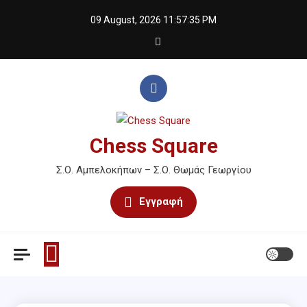
Skip
09 August, 2026
11:57:35 PM
to
content
Chess Square
Σ.Ο. Αμπελοκήπων – Σ.Ο. Θωμάς Γεωργίου
Εγγραφή