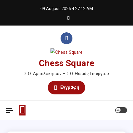
Skip
09 August, 2026
4:27:12 AM
to
content
Chess Square
Σ.Ο. Αμπελοκήπων – Σ.Ο. Θωμάς Γεωργίου
Εγγραφή