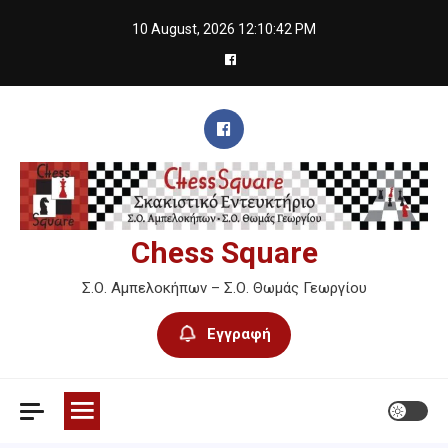
Skip
10 August, 2026
12:10:43 PM
to
content
Chess Square
Σ.Ο. Αμπελοκήπων – Σ.Ο. Θωμάς Γεωργίου
Εγγραφή