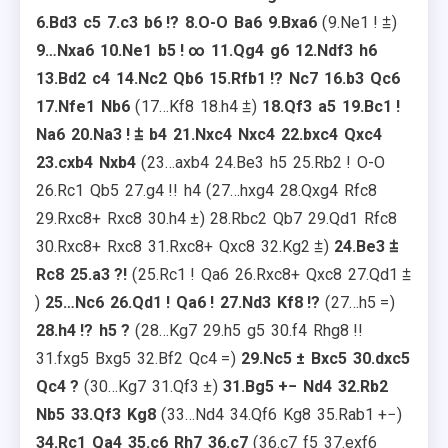
6.
Bd3
c5
7.
c3
b6
!?
8.
O-O
Ba6
9.
Bxa6
9.
Ne1
!
⩲
9…
Nxa6
10.
Ne1
b5
!
∞
11.
Qg4
g6
12.
Ndf3
h6
13.
Bd2
c4
14.
Nc2
Qb6
15.
Rfb1
!?
Nc7
16.
b3
Qc6
17.
Nfe1
Nb6
17…
Kf8
18.
h4
⩲
18.
Qf3
a5
19.
Bc1
!
Na6
20.
Na3
!
⩲
b4
21.
Nxc4
Nxc4
22.
bxc4
Qxc4
23.
cxb4
Nxb4
23…
axb4
24.
Be3
h5
25.
Rb2
!
O-O
26.
Rc1
Qb5
27.
g4
!!
h4
27…
hxg4
28.
Qxg4
Rfc8
29.
Rxc8+
Rxc8
30.
h4
±
28.
Rbc2
Qb7
29.
Qd1
Rfc8
30.
Rxc8+
Rxc8
31.
Rxc8+
Qxc8
32.
Kg2
⩲
24.
Be3
⩲
Rc8
25.
a3
?!
25.
Rc1
!
Qa6
26.
Rxc8+
Qxc8
27.
Qd1
⩲
25…
Nc6
26.
Qd1
!
Qa6
!
27.
Nd3
Kf8
!?
27…
h5
=
28.
h4
!?
h5
?
28…
Kg7
29.
h5
g5
30.
f4
Rhg8
!!
31.
fxg5
Bxg5
32.
Bf2
Qc4
=
29.
Nc5
±
Bxc5
30.
dxc5
Qc4
?
30…
Kg7
31.
Qf3
±
31.
Bg5
+−
Nd4
32.
Rb2
Nb5
33.
Qf3
Kg8
33…
Nd4
34.
Qf6
Kg8
35.
Rab1
+−
34.
Rc1
Qa4
35.
c6
Rh7
36.
c7
36.
c7
f5
37.
exf6