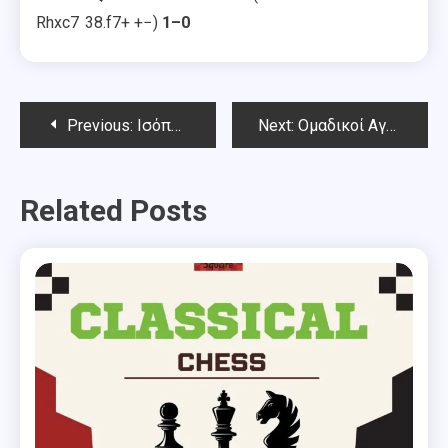
Rhxc7
38.
f7+
+−
1–0
Post
Previous:
Ισόπαλο 2-2 το ματς Κάρλσεν – Καρουάνα στις 4 πρώτες παρτίδες
Next:
Ομαδικοί Αγώνες Αττικής 18.11. 2018
navigation
Related Posts