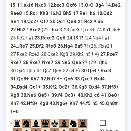
f5
11.
exf6
Nxc3
12.
bxc3
Qxf6
13.
O-O
Bg4
14.
Be2
Rae8
15.
Rc1
Kh8
16.
h3
Bh5
17.
Re1
h6
18.
Qd2
Re4
19.
Qc2
!
Qf7
20.
Qd1
Qe8
21.
Rc2
!!
a6
22.
Nh2
!
Bxe2
22…
Rxe3
23.
fxe3
Qxe3+
24.
Kh1
Re8
25.
Rd2
!
⩲
23.
Rcxe2
Qg6
24.
f3
?!
24.
Ng4
!
⩲
24…
Re7
25.
Bf2
Rfe8
26.
Ng4
Ba5
?!
26…
Rxe2
!
27.
Rxe2
Rxe2
28.
Qxe2
Kg8
29.
Kh2
h5
!
=
27.
Rxe7
Rxe7
28.
Rxe7
Nxe7
29.
Ne5
Qe6
??
29…
Qb6
30.
Qa4
Qb5
31.
Qc2
Qe8
32.
c4
±
30.
Qa4
!
Bxc3
31.
Qe8+
Kh7
32.
Nd7
+−
Qc6
33.
Qxe7
Bxd4
34.
Bxd4
Qc1+
35.
Kf2
Qd2+
36.
Kg3
Qxd4
37.
Nf8+
Kg8
38.
Ne6
Qe5+
39.
f4
Qc3+
40.
Kh2
c6
41.
Qe8+
Kh7
42.
Nf8+
Kg8
43.
Ng6+
Kh7
44.
f5
h5
45.
Qh8#
1–0
8
Kotronias