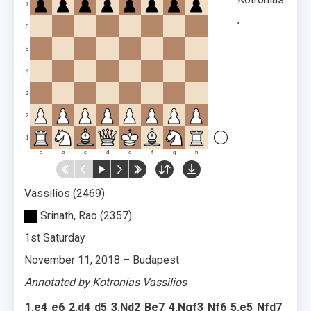
7
,
6
5
4
3
2
1
a
b
c
d
e
f
g
h
Vassilios
2469
Srinath, Rao
2357
1st Saturday
November 11, 2018
–
Budapest
Annotated by Kotronias Vassilios
1.
e4
e6
2.
d4
d5
3.
Nd2
Be7
4.
Ngf3
Nf6
5.
e5
Nfd7