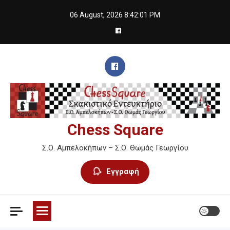
Skip
06 August, 2026
8:42:01 PM
to
content
Chess Square
Σ.Ο. Αμπελοκήπων – Σ.Ο. Θωμάς Γεωργίου
Εγγραφή