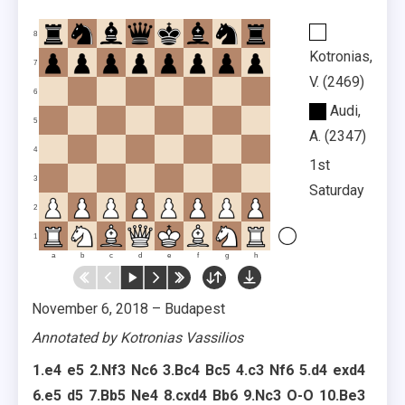
8
Kotronias,
7
V.
2469
6
Audi,
5
A.
2347
4
1st
3
Saturday
2
1
a
b
c
d
e
f
g
h
November 6, 2018
–
Budapest
Annotated by Kotronias Vassilios
1.
e4
e5
2.
Nf3
Nc6
3.
Bc4
Bc5
4.
c3
Nf6
5.
d4
exd4
6.
e5
d5
7.
Bb5
Ne4
8.
cxd4
Bb6
9.
Nc3
O-O
10.
Be3