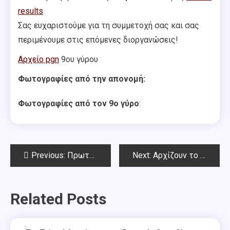
results
Σας ευχαριστούμε για τη συμμετοχή σας και σας
περιμένουμε στις επόμενες διοργανώσεις!
Αρχείο pgn
9ου γύρου
Φωτογραφίες από την απονομή:
Φωτογραφίες από τον 9ο γύρο
:
Post
Previous:
Πρωτοχρονιάτικο Όπεν Chess Square – 8ος γύρος
Next:
Αρχίζουν το 162ο Όπεν Αμπελοκήπων και το 13ο Όπεν στη μνήμη Τριαντάφυλλου Σιαπέρα
navigation
Related Posts