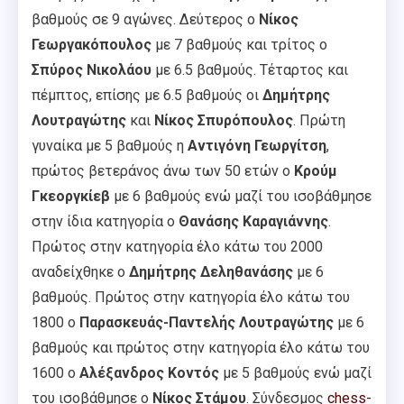
βαθμούς σε 9 αγώνες. Δεύτερος ο
Νίκος
Γεωργακόπουλος
με 7 βαθμούς και τρίτος ο
Σπύρος Νικολάου
με 6.5 βαθμούς. Τέταρτος και
πέμπτος, επίσης με 6.5 βαθμούς οι
Δημήτρης
Λουτραγώτης
και
Νίκος Σπυρόπουλος
. Πρώτη
γυναίκα με 5 βαθμούς η
Αντιγόνη Γεωργίτση
,
πρώτος βετεράνος άνω των 50 ετών ο
Κρούμ
Γκεοργκίεβ
με 6 βαθμούς ενώ μαζί του ισοβάθμησε
στην ίδια κατηγορία ο
Θανάσης Καραγιάννης
.
Πρώτος στην κατηγορία έλο κάτω του 2000
αναδείχθηκε ο
Δημήτρης Δεληθανάσης
με 6
βαθμούς. Πρώτος στην κατηγορία έλο κάτω του
1800 ο
Παρασκευάς-Παντελής Λουτραγώτης
με 6
βαθμούς και πρώτος στην κατηγορία έλο κάτω του
1600 ο
Αλέξανδρος Κοντός
με 5 βαθμούς ενώ μαζί
του ισοβάθμησε ο
Νίκος Στάμου
. Σύνδεσμος
chess-