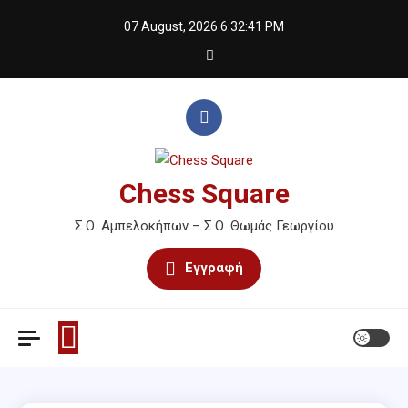
Skip
07 August, 2026
6:32:41 PM
to
content
Chess Square
Σ.Ο. Αμπελοκήπων – Σ.Ο. Θωμάς Γεωργίου
Εγγραφή