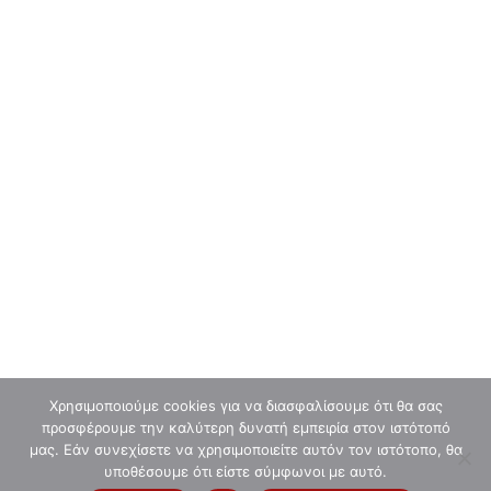
CHESS SQUARE CLUB
Μαθήματα Σκάκι
Επικοινωνία
Όροι Χρήσης
Πολιτική Απορρήτου
G.D.P.R. - Cookies
Χρησιμοποιούμε cookies για να διασφαλίσουμε ότι θα σας
προσφέρουμε την καλύτερη δυνατή εμπειρία στον ιστότοπό
μας. Εάν συνεχίσετε να χρησιμοποιείτε αυτόν τον ιστότοπο, θα
υποθέσουμε ότι είστε σύμφωνοι με αυτό.
©
inspired by
lynx