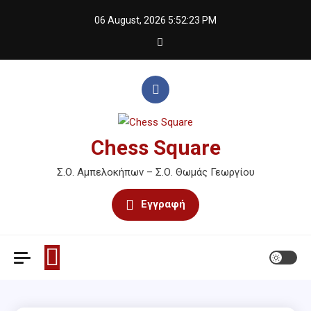
Skip
06 August, 2026
5:52:23 PM
to
content
Chess Square
Σ.Ο. Αμπελοκήπων – Σ.Ο. Θωμάς Γεωργίου
Εγγραφή