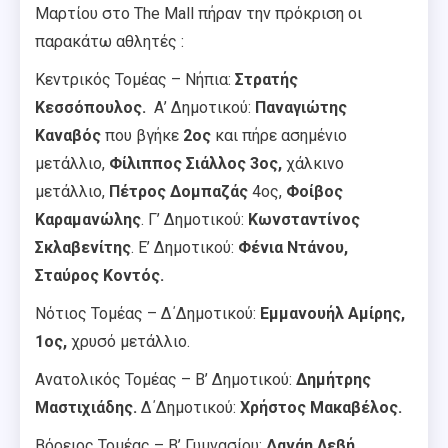
Μαρτίου στο The Mall πήραν την πρόκριση οι
παρακάτω αθλητές :
Κεντρικός Τομέας – Νήπια:
Στρατής
Κεσσόπουλος.
Α’ Δημοτικού:
Παναγιώτης
Καναβός
που βγήκε
2ος
και πήρε
ασημένιο
μετάλλιο,
Φίλιππος Σιάλλος 3ος,
χάλκινο
μετάλλιο,
Πέτρος Δομπαζάς
4ος,
Φοίβος
Καραμανώλης
. Γ’ Δημοτικού:
Κωνσταντίνος
Σκλαβενίτης
. Ε’ Δημοτικού:
Φένια Ντάνου,
Σταύρος Κοντός.
Νότιος Τομέας – Δ΄Δημοτικού:
Εμμανουήλ Αμίρης,
1ος,
χρυσό μετάλλιο.
Ανατολικός Τομέας – Β’ Δημοτικού:
Δημήτρης
Μαστιχιάδης.
Δ΄Δημοτικού:
Χρήστος Μακαβέλος.
Βόρειος Τομέας – Β’ Γυμνασίου:
Δανάη Λεβή.