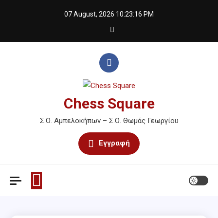
Skip
07 August, 2026
10:23:16 PM
to
content
Chess Square
Σ.Ο. Αμπελοκήπων – Σ.Ο. Θωμάς Γεωργίου
Εγγραφή