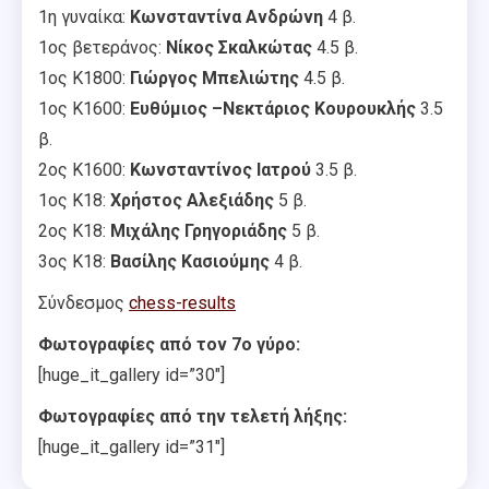
1η γυναίκα:
Κωνσταντίνα Ανδρώνη
4 β.
1ος βετεράνος:
Νίκος Σκαλκώτας
4.5 β.
1ος Κ1800:
Γιώργος Μπελιώτης
4.5 β.
1ος Κ1600:
Ευθύμιος –Νεκτάριος Κουρουκλής
3.5
β.
2ος Κ1600:
Κωνσταντίνος Ιατρού
3.5 β.
1ος Κ18:
Χρήστος Αλεξιάδης
5 β.
2ος Κ18:
Μιχάλης Γρηγοριάδης
5 β.
3ος Κ18:
Βασίλης Κασιούμης
4 β.
Σύνδεσμος
chess-results
Φωτογραφίες από τον 7ο γύρο:
[huge_it_gallery id=”30″]
Φωτογραφίες από την τελετή λήξης:
[huge_it_gallery id=”31″]