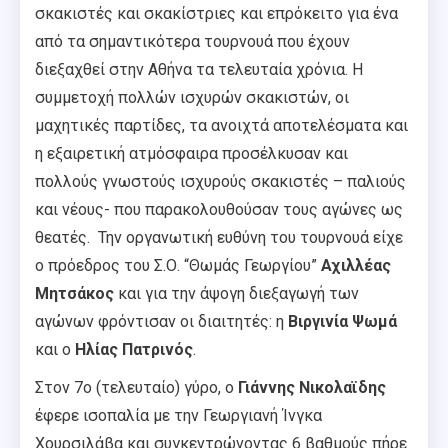
σκακιστές και σκακίστριες και επρόκειτο για ένα
από τα σημαντικότερα τουρνουά που έχουν
διεξαχθεί στην Αθήνα τα τελευταία χρόνια. Η
συμμετοχή πολλών ισχυρών σκακιστών, οι
μαχητικές παρτίδες, τα ανοιχτά αποτελέσματα και
η εξαιρετική ατμόσφαιρα προσέλκυσαν και
πολλούς γνωστούς ισχυρούς σκακιστές – παλιούς
και νέους- που παρακολουθούσαν τους αγώνες ως
θεατές. Την οργανωτική ευθύνη του τουρνουά είχε
ο πρόεδρος του Σ.Ο. “Θωμάς Γεωργίου”
Αχιλλέας
Μητσάκος
και για την άψογη διεξαγωγή των
αγώνων φρόντισαν οι διαιτητές: η
Βιργινία Ψωμά
και ο
Ηλίας Πατρινός
.
Στον 7ο (τελευταίο) γύρο, ο
Γιάννης Νικολαϊδης
έφερε ισοπαλία με την Γεωργιανή Ίνγκα
Χουρσιλάβα και συγκεντρώνοντας 6 βαθμούς πήρε