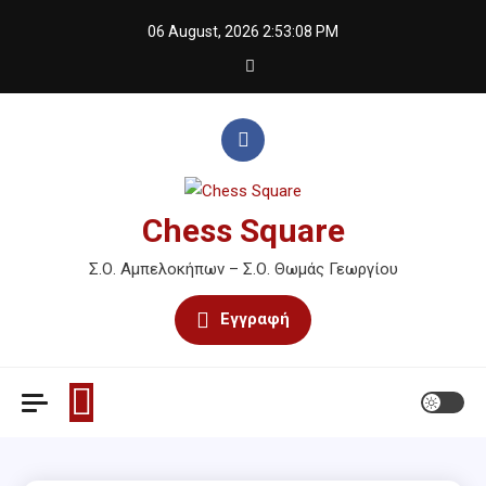
Skip
06 August, 2026
2:53:09 PM
to
content
Chess Square
Σ.Ο. Αμπελοκήπων – Σ.Ο. Θωμάς Γεωργίου
Εγγραφή