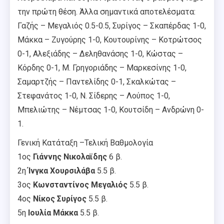
την πρώτη θέση. Άλλα σημαντικά αποτελέσματα:
Γαζής – Μεγαλιός 0.5-0.5, Συρίγος – Σκαπέρδας 1-0,
Μάκκα – Ζυγούρης 1-0, Κουτουρίνης – Κοτρώτσος
0-1, Αλεξιάδης – Δεληθανάσης 1-0, Κώστας –
Κόρδης 0-1, Μ. Γρηγοριάδης – Μαρκεσίνης 1-0,
Σαμαρτζής – Παντελίδης 0-1, Σκαλκώτας –
Στεφανάτος 1-0, Ν. Σίδερης – Λούπος 1-0,
Μπελιώτης – Νέμτσας 1-0, Κουτσίδη – Ανδρώνη 0-
1.
Γενική Κατάταξη –Τελική Βαθμολογία
1ος
Γιάννης Νικολαϊδης
6 β.
2η
Ίνγκα Χουρσιλάβα
5.5 β.
3ος
Κωνσταντίνος Μεγαλιός
5.5 β.
4ος
Νίκος Συρίγος
5.5 β.
5η
Ιουλία Μάκκα
5.5 β.