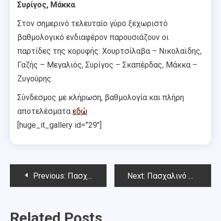
Συρίγος, Μάκκα
.
Στον σημερινό τελευταίο γύρο ξεχωριστό
βαθμολογικό ενδιαφέρον παρουσιάζουν οι
παρτίδες της κορυφής: Χουρτσίλαβα – Νικολαϊδης,
Γαζής – Μεγαλιός, Συρίγος – Σκαπέρδας, Μάκκα –
Ζυγούρης.
Σύνδεσμος με κλήρωση, βαθμολογία και πλήρη
αποτελέσματα
εδώ
[huge_it_gallery id=”29″]
Post
Previous:
Πασχαλινό Όπεν Chess Square – επιλογή από τις παρτίδες του 5ου γύρου
Next:
Πασχαλινό Όπεν Chess Square – Επιλογή από τις παρτίδες του 6ου γύρου
navigation
Related Posts