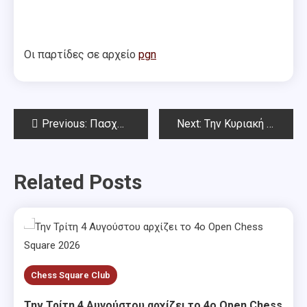
Οι παρτίδες σε αρχείο
pgn
Post
Previous:
Πασχαλινό Όπεν Chess Square – 7ος γύρος & απονομές
Next:
Tην Κυριακή 15 Μαΐου το 6ο μπλιτς Chess Square
navigation
Related Posts
Chess Square Club
Την Τρίτη 4 Αυγούστου αρχίζει το 4ο Open Chess