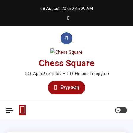
Skip
08 August, 2026
2:45:29 AM
to
content
Chess Square
Σ.Ο. Αμπελοκήπων – Σ.Ο. Θωμάς Γεωργίου
Εγγραφή