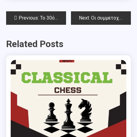
Post
Previous:
To 30ό Μπλιτς Αμπελοκήπων – στη μνήμη Δημήτρη Κυριαζή – Αποτελέσματα
Next:
Οι συμμετοχές νεαρών σκακιστών του ΣΟ Θωμάς Γεωργίου σε σημαντικά τουρνουά την εβδομάδα του Πάσχα
navigation
Related Posts