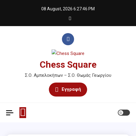
Skip
08 August, 2026
6:27:46 PM
to
content
Chess Square
Σ.Ο. Αμπελοκήπων – Σ.Ο. Θωμάς Γεωργίου
Εγγραφή