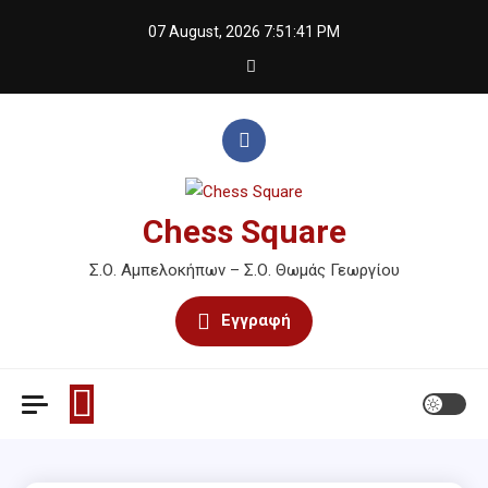
Skip
07 August, 2026
7:51:41 PM
to
content
Chess Square
Σ.Ο. Αμπελοκήπων – Σ.Ο. Θωμάς Γεωργίου
Εγγραφή