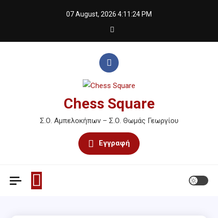
Skip
07 August, 2026
4:11:25 PM
to
content
Chess Square
Σ.Ο. Αμπελοκήπων – Σ.Ο. Θωμάς Γεωργίου
Εγγραφή