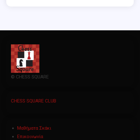
© CHESS SQUARE
CHESS SQUARE CLUB
Μαθήματα Σκάκι
Επικοινωνία