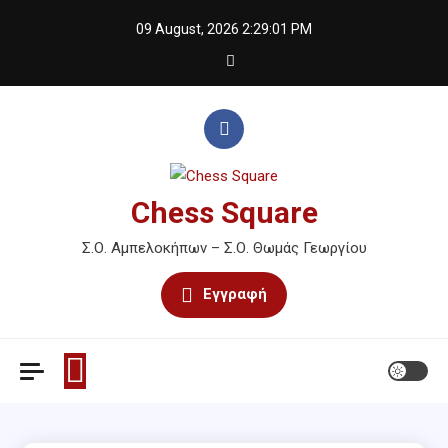
Skip
09 August, 2026
2:29:01 PM
to
content
Chess Square
Σ.Ο. Αμπελοκήπων – Σ.Ο. Θωμάς Γεωργίου
Εγγραφή