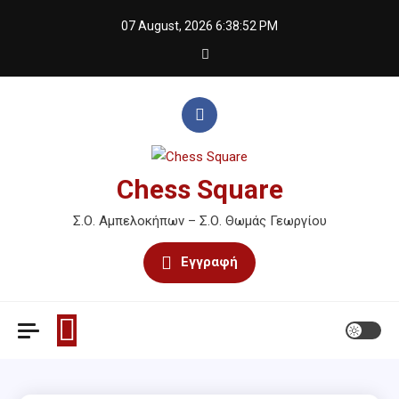
Skip
07 August, 2026
6:38:52 PM
to
content
Chess Square
Σ.Ο. Αμπελοκήπων – Σ.Ο. Θωμάς Γεωργίου
Εγγραφή