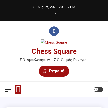
Skip
08 August, 2026
7:01:08 PM
to
content
Chess Square
Σ.Ο. Αμπελοκήπων – Σ.Ο. Θωμάς Γεωργίου
Εγγραφή