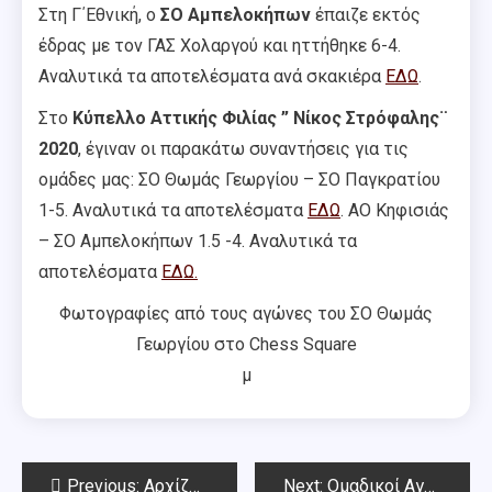
Στη Γ΄Εθνική, ο
ΣΟ Αμπελοκήπων
έπαιζε εκτός
έδρας με τον ΓΑΣ Χολαργού και ηττήθηκε 6-4.
Αναλυτικά τα αποτελέσματα ανά σκακιέρα
ΕΔΩ
.
Στο
Κύπελλο Αττικής Φιλίας ” Νίκος Στρόφαλης¨
2020
, έγιναν οι παρακάτω συναντήσεις για τις
ομάδες μας: ΣΟ Θωμάς Γεωργίου – ΣΟ Παγκρατίου
1-5. Αναλυτικά τα αποτελέσματα
ΕΔΩ
. ΑΟ Κηφισιάς
– ΣΟ Αμπελοκήπων 1.5 -4. Αναλυτικά τα
αποτελέσματα
ΕΔΩ.
Φωτογραφίες από τους αγώνες του ΣΟ Θωμάς
Γεωργίου στο Chess Square
μ
Post
Previous:
Aρχίζει σήμερα το 175ο Όπεν Αμπελοκήπων
Next:
Ομαδικοί Αγώνες Αττικής 26.01.2020