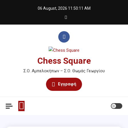
Skip
06 August, 2026
11:50:11 AM
to
content
Chess Square
Σ.Ο. Αμπελοκήπων – Σ.Ο. Θωμάς Γεωργίου
Εγγραφή