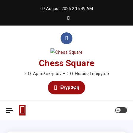
Skip
07 August, 2026
2:16:49 AM
to
content
Chess Square
Σ.Ο. Αμπελοκήπων – Σ.Ο. Θωμάς Γεωργίου
Εγγραφή