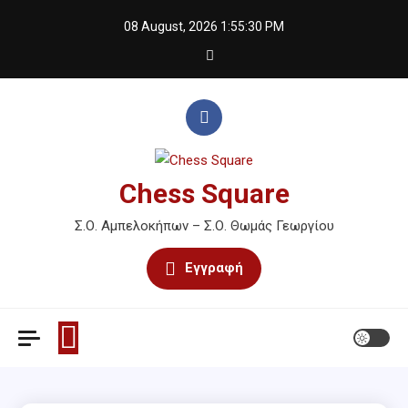
Skip
08 August, 2026
1:55:30 PM
to
content
Chess Square
Σ.Ο. Αμπελοκήπων – Σ.Ο. Θωμάς Γεωργίου
Εγγραφή