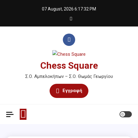
Skip
07 August, 2026
6:17:32 PM
to
content
Chess Square
Σ.Ο. Αμπελοκήπων – Σ.Ο. Θωμάς Γεωργίου
Εγγραφή