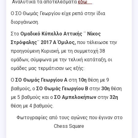
Αναλυτικά τα αποτελέσματα
εδώ
Ο ΣΟ Θωμάς Γεωργίου είχε ρεπό στην ίδια
διοργάνωση.
Στο
Ομαδικό Κύπελλο Αττικής ¨ Νίκος
Στρόφαλης¨ 2017 Α Όμιλος,
που τέλειωσε την
προηγούμενη Κυριακή, με τη συμμετοχή 38
ομάδων, σύμφωνα με την τελική κατάταξη, οι
ομάδες μας τερμάτισαν ως εξής:
Ο
ΣΟ Θωμάς Γεωργίου
Α
στη
10η
θέση με 9
βαθμούς, ο
ΣΟ Θωμάς Γεωργίου Β
στην
30η
θέση
με 5 βαθμούς και ο
ΣΟ Αμπελοκήπων
στην
32η
θέση με 4 βαθμούς.
Φωτογραφίες από τους αγώνες που έγιναν στο
Chess Square