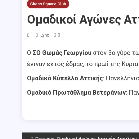
Chess Square Club
Ομαδικοί Αγώνες Αττ
0
Lynx
Ο
ΣΟ Θωμάς Γεωργίου
στον 3ο γύρο τω
έγιναν εκτός έδρας, το πρωί της Κυρια
Ομαδικό Κύπελλο Αττικής
: Πανελλήνι
Ομαδικό Πρωτάθλημα Βετεράνων
: Πα