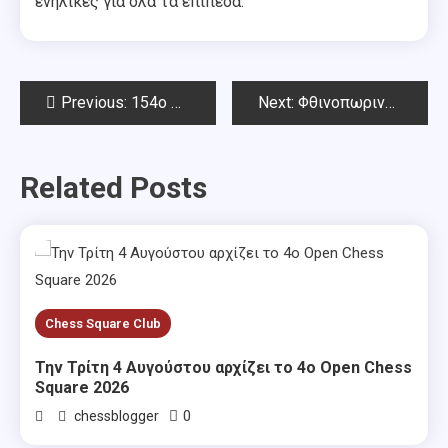
ενήλικες για όλα τα επίπεδα.
Post
Previous:
154ο Όπεν Αμπελοκήπων – Τελικά αποτελέσματα
Next:
Φθινοπωρινό Όπεν Chess Square & 155o Όπεν Αμπελοκήπων
navigation
Related Posts
Chess Square Club
Την Τρίτη 4 Αυγούστου αρχίζει το 4ο Open Chess
Square 2026
0
chessblogger