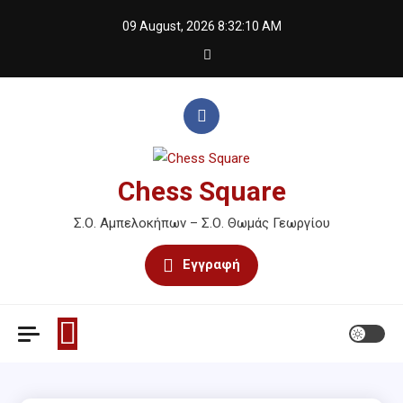
Skip
09 August, 2026
8:32:10 AM
to
content
Chess Square
Σ.Ο. Αμπελοκήπων – Σ.Ο. Θωμάς Γεωργίου
Εγγραφή