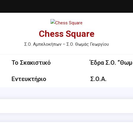
Chess Square
Σ.Ο. Αμπελοκήπων – Σ.Ο. Θωμάς Γεωργίου
Το Σκακιστικό
Έδρα Σ.Ο. “Θωμ
Εντευκτήριο
Σ.Ο.Α.