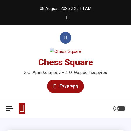
Skip
08 August, 2026
2:25:14 AM
to
content
Chess Square
Σ.Ο. Αμπελοκήπων – Σ.Ο. Θωμάς Γεωργίου
Εγγραφή