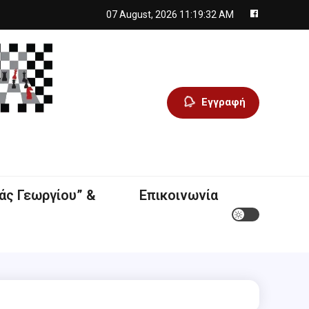
07 August, 2026
11:19:33 AM
Εγγραφή
άς Γεωργίου” &
Επικοινωνία