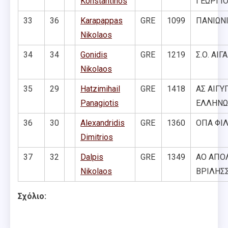
Konstantinos
ΓΕΩΡΓΙΟ
33
36
Karapappas
GRE
1099
ΠΑΝΙΩΝΙ
Nikolaos
34
34
Gonidis
GRE
1219
Σ.Ο. ΑΙΓ
Nikolaos
35
29
Hatzimihail
GRE
1418
ΑΣ ΑΙΓΥ
Panagiotis
ΕΛΛΗΝ
36
30
Alexandridis
GRE
1360
ΟΠΑ ΦΙ
Dimitrios
37
32
Dalpis
GRE
1349
ΑΟ ΑΠΟ
Nikolaos
ΒΡΙΛΗΣ
Σχόλιο: