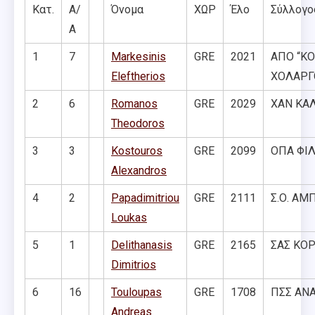
Κατ.
Α/
Όνομα
ΧΩΡ
Έλο
Σύλλογο
Α
1
7
Markesinis
GRE
2021
ΑΠΟ “ΚΟ
Eleftherios
ΧΟΛΑΡΓ
2
6
Romanos
GRE
2029
ΧΑΝ ΚΑ
Theodoros
3
3
Kostouros
GRE
2099
ΟΠΑ ΦΙ
Alexandros
4
2
Papadimitriou
GRE
2111
Σ.Ο. Α
Loukas
5
1
Delithanasis
GRE
2165
ΣΑΣ ΚΟ
Dimitrios
6
16
Touloupas
GRE
1708
ΠΣΣ ΑΝ
Andreas