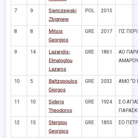
7
9
Sienczewski
POL
2015
Zbigniew
8
8
Mitsis
GRE
2017
ΠΣ ΠΕΡΙ
Georgios
9
14
Lazaridis-
GRE
1861
ΑΟ ΠΑΡ
Elmaloglou
ΑΜΑΡΟΥ
Lazaros
10
5
Baltzopoulos
GRE
2032
ΑΜΟ “Ο 
Giorgos
11
10
Sideris
GRE
1924
Σ.Ο.ΑΓΙΑ
Theodoros
ΠΑΡΑΣΚ
12
15
Stergiou
GRE
1855
ΣΟ ΠΕΤ
Georgios