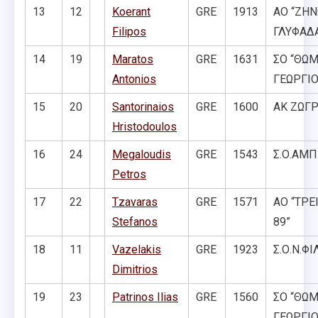
13
12
Koerant
GRE
1913
ΑΟ “ΖΗΝ
Filipos
ΓΛΥΦΑΔ
14
19
Maratos
GRE
1631
ΣΟ “ΘΩ
Antonios
ΓΕΩΡΓΙΟ
15
20
Santorinaios
GRE
1600
ΑΚ ΖΩΓ
Hristodoulos
16
24
Megaloudis
GRE
1543
Σ.Ο.ΑΜ
Petros
17
22
Tzavaras
GRE
1571
ΑΟ “ΤΡΕ
Stefanos
89”
18
11
Vazelakis
GRE
1923
Σ.Ο.Ν.Φ
Dimitrios
19
23
Patrinos Ilias
GRE
1560
ΣΟ “ΘΩ
ΓΕΩΡΓΙΟ