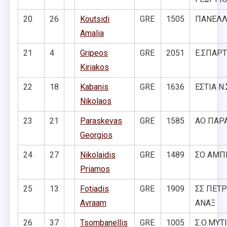
20
26
Koutsidi
GRE
1505
ΠΑΝΕΛΛ
Amalia
21
4
Gripeos
GRE
2051
Ε.ΣΠΑΡΤ
Kiriakos
22
18
Kabanis
GRE
1636
ΕΣΤΙΑ Ν
Nikolaos
23
21
Paraskevas
GRE
1585
ΑΟ ΠΑΡ
Georgios
24
27
Nikolaidis
GRE
1489
ΣΟ ΑΜΠ
Priamos
25
13
Fotiadis
GRE
1909
ΣΣ ΠΕΤ
Avraam
ΑΝΑΞ
26
37
Tsombanellis
GRE
1005
Σ.Ο.ΜΥΤ