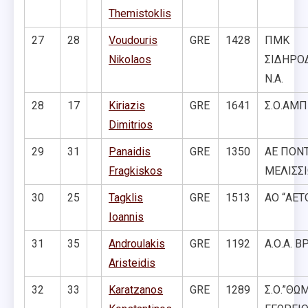
Themistoklis
27
28
Voudouris
GRE
1428
ΠΜΚ
Nikolaos
ΣΙΔΗΡΟ
Ν.Α.
28
17
Kiriazis
GRE
1641
Σ.Ο.ΑΜ
Dimitrios
29
31
Panaidis
GRE
1350
ΑΕ ΠΟΝ
Fragkiskos
ΜΕΛΙΣΣΙ
30
25
Tagklis
GRE
1513
ΑΟ “ΑΕΤ
Ioannis
31
35
Androulakis
GRE
1192
Α.Ο.Α. 
Aristeidis
32
33
Karatzanos
GRE
1289
Σ.Ο.”ΘΩ