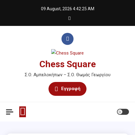
Skip
09 August, 2026
4:42:25 AM
to
content
Chess Square
Σ.Ο. Αμπελοκήπων – Σ.Ο. Θωμάς Γεωργίου
Εγγραφή