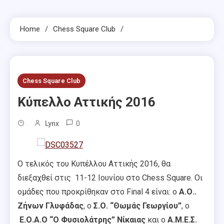
Home
Chess Square Club
Chess Square Club
Κύπελλο Αττικής 2016
0
Lynx
Ο τελικός του Κυπέλλου Αττικής 2016, θα
διεξαχθεί στις 11-12 Iουνίου στο Chess Square. Οι
ομάδες που προκρίθηκαν στο Final 4 είναι: ο
Α.Ο..
Ζήνων Γλυφάδας
, ο
Σ.Ο. “Θωμάς Γεωργίου”
, ο
Ε.Ο.Α.Ο “Ο Φυσιολάτρης” Νίκαιας
και ο
Α.Μ.Ε.Σ.