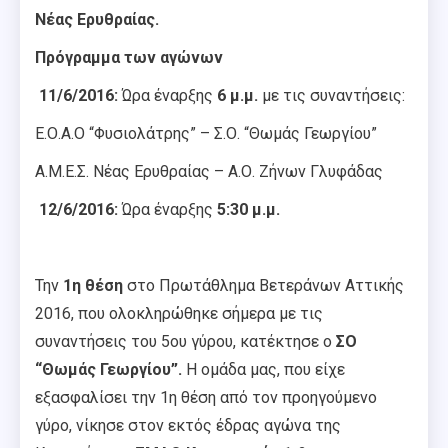
Νέας Ερυθραίας.
Πρόγραμμα των αγώνων
11/6/2016:
Ώρα έναρξης
6 μ.μ.
με τις συναντήσεις:
Ε.Ο.Α.Ο “Φυσιολάτρης” – Σ.Ο. “Θωμάς Γεωργίου”
Α.Μ.Ε.Σ. Νέας Ερυθραίας – Α.Ο. Ζήνων Γλυφάδας
12/6/2016:
Ώρα έναρξης
5:30 μ.μ.
Την
1η θέση
στο Πρωτάθλημα Βετεράνων Αττικής
2016, που ολοκληρώθηκε σήμερα με τις
συναντήσεις του 5ου γύρου, κατέκτησε ο
ΣΟ
“Θωμάς Γεωργίου”.
Η ομάδα μας, που είχε
εξασφαλίσει την 1η θέση από τον προηγούμενο
γύρο, νίκησε στον εκτός έδρας αγώνα της