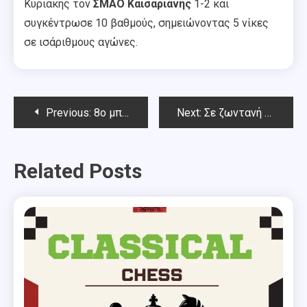
Κυριακής τον
ΣΜΑΟ Καισαριανής
1-2 και
συγκέντρωσε 10 βαθμούς, σημειώνοντας 5 νίκες
σε ισάριθμους αγώνες.
Post
Previous:
8ο μπλιτς Chess Square
Next:
Σε ζωντανή μετάδοση οι αγώνες final-4 του Ομαδικού Κυπέλλου Αττικής
navigation
Related Posts