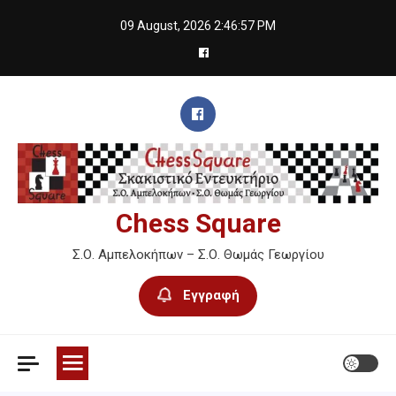
Skip
09 August, 2026
2:46:58 PM
to
content
Chess Square
Σ.Ο. Αμπελοκήπων – Σ.Ο. Θωμάς Γεωργίου
Εγγραφή