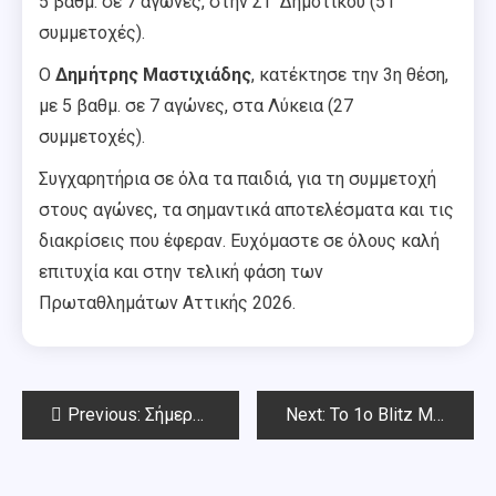
5 βαθμ. σε 7 αγώνες, στην ΣΤ’ Δημοτικού (51
συμμετοχές).
Ο
Δημήτρης Μαστιχιάδης
, κατέκτησε την 3η θέση,
με 5 βαθμ. σε 7 αγώνες, στα Λύκεια (27
συμμετοχές).
Συγχαρητήρια σε όλα τα παιδιά, για τη συμμετοχή
στους αγώνες, τα σημαντικά αποτελέσματα και τις
διακρίσεις που έφεραν. Ευχόμαστε σε όλους καλή
επιτυχία και στην τελική φάση των
Πρωταθλημάτων Αττικής 2026.
Post
Previous:
Σήμερα Κυριακή 1 Μαρτίου το 1ο Blitz Μαρτίου Chess Square 2026
Next:
Το 1ο Blitz Μαρτίου Chess Square 2026-Αποτελέσματα
navigation