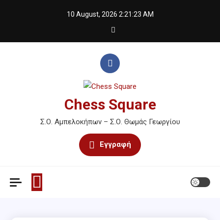
Skip
10 August, 2026
2:21:23 AM
to
content
Chess Square
Σ.Ο. Αμπελοκήπων – Σ.Ο. Θωμάς Γεωργίου
Εγγραφή