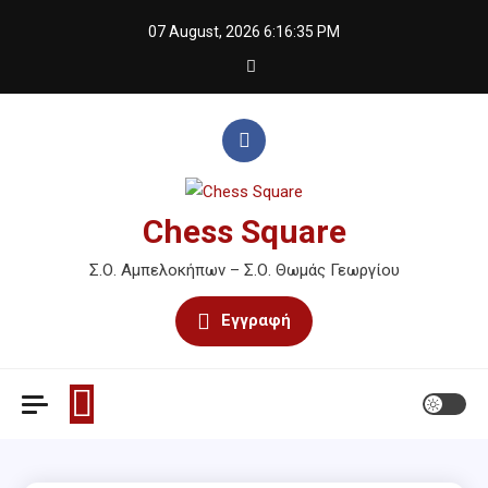
Skip
07 August, 2026
6:16:36 PM
to
content
Chess Square
Σ.Ο. Αμπελοκήπων – Σ.Ο. Θωμάς Γεωργίου
Εγγραφή