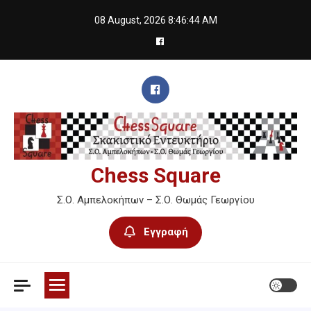
Skip
08 August, 2026
8:46:45 AM
to
content
Chess Square
Σ.Ο. Αμπελοκήπων – Σ.Ο. Θωμάς Γεωργίου
Εγγραφή