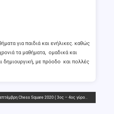
θήματα για παιδιά και ενήλικες. καθώς
χρονιά τα μαθήματα, ομαδικά και
ναι δημιουργική, με πρόοδο και πολλές
πτέμβρη Chess Square 2020 ( 3oς – 4oς γύρος )