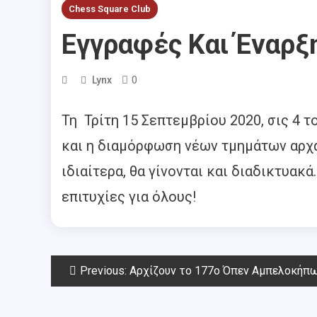
Chess Square Club
Εγγραφές Και Έναρ
0
Lynx
Τη Τρίτη 15 Σεπτεμβρίου 2020, σις 4 τ
και η διαμόρφωση νέων τμημάτων αρχαρ
ιδιαίτερα, θα γίνονται και διαδικτυακ
επιτυχίες για όλους!
Post
Previous:
Αρχίζουν το 177o Όπεν Αμπελοκήπων και το Φθινο
navigation