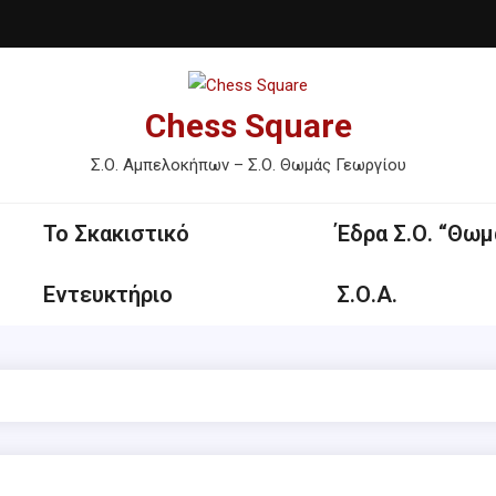
Chess Square
Σ.Ο. Αμπελοκήπων – Σ.Ο. Θωμάς Γεωργίου
Το Σκακιστικό
Έδρα Σ.Ο. “Θωμ
Εντευκτήριο
Σ.Ο.Α.