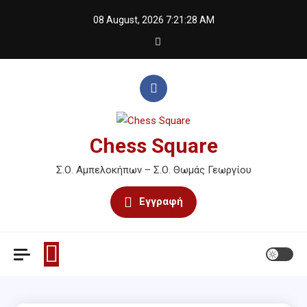
Skip
08 August, 2026
7:21:28 AM
to
content
Chess Square
Σ.Ο. Αμπελοκήπων – Σ.Ο. Θωμάς Γεωργίου
Εγγραφή