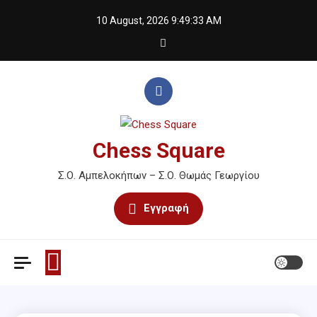
Skip
10 August, 2026
9:49:33 AM
to
content
Chess Square
Σ.Ο. Αμπελοκήπων – Σ.Ο. Θωμάς Γεωργίου
Εγγραφή