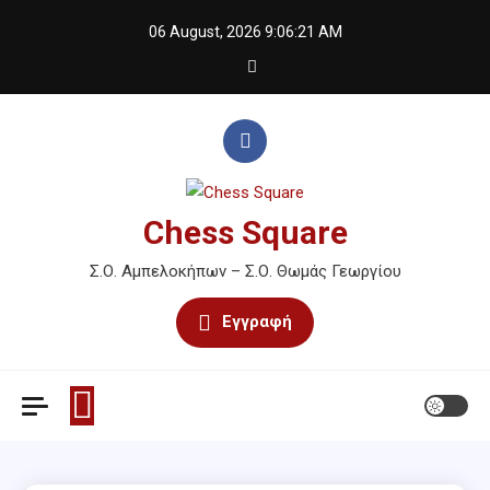
Skip
06 August, 2026
9:06:21 AM
to
content
Chess Square
Σ.Ο. Αμπελοκήπων – Σ.Ο. Θωμάς Γεωργίου
Εγγραφή