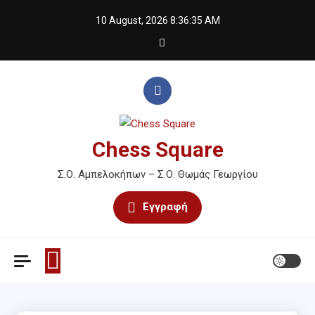
Skip
10 August, 2026
8:36:36 AM
to
content
Chess Square
Σ.Ο. Αμπελοκήπων – Σ.Ο. Θωμάς Γεωργίου
Εγγραφή