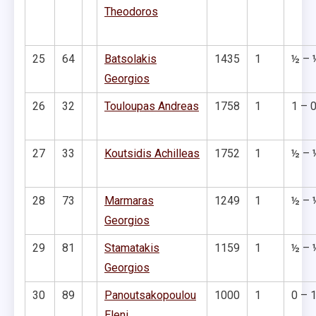
Theodoros
25
64
Batsolakis
1435
1
½ – 
Georgios
26
32
Touloupas Andreas
1758
1
1 – 
27
33
Koutsidis Achilleas
1752
1
½ – 
28
73
Marmaras
1249
1
½ – 
Georgios
29
81
Stamatakis
1159
1
½ – 
Georgios
30
89
Panoutsakopoulou
1000
1
0 – 
Eleni