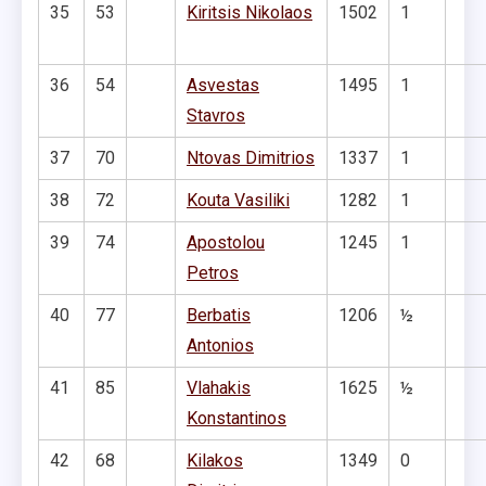
35
53
Kiritsis Nikolaos
1502
1
36
54
Asvestas
1495
1
Stavros
37
70
Ntovas Dimitrios
1337
1
38
72
Kouta Vasiliki
1282
1
39
74
Apostolou
1245
1
Petros
40
77
Berbatis
1206
½
Antonios
41
85
Vlahakis
1625
½
Konstantinos
42
68
Kilakos
1349
0