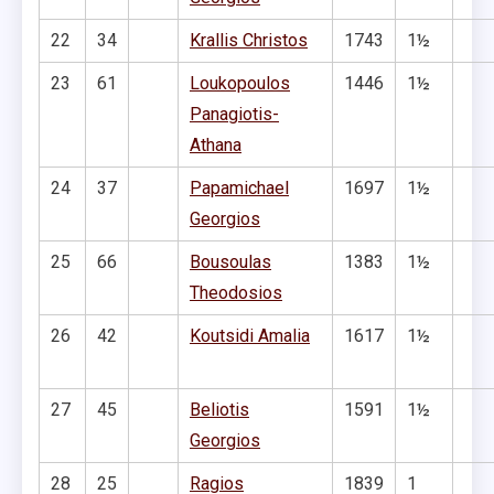
22
34
Krallis Christos
1743
1½
23
61
Loukopoulos
1446
1½
Panagiotis-
Athana
24
37
Papamichael
1697
1½
Georgios
25
66
Bousoulas
1383
1½
Theodosios
26
42
Koutsidi Amalia
1617
1½
27
45
Beliotis
1591
1½
Georgios
28
25
Ragios
1839
1