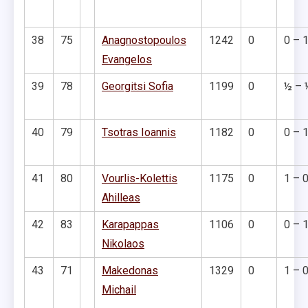
38
75
Anagnostopoulos
1242
0
0 – 
Evangelos
39
78
Georgitsi Sofia
1199
0
½ – 
40
79
Tsotras Ioannis
1182
0
0 – 
41
80
Vourlis-Kolettis
1175
0
1 – 
Ahilleas
42
83
Karapappas
1106
0
0 – 
Nikolaos
43
71
Makedonas
1329
0
1 – 
Michail