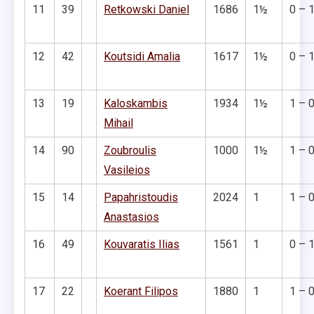
11
39
Retkowski Daniel
1686
1½
0 – 
12
42
Koutsidi Amalia
1617
1½
0 – 
13
19
Kaloskambis
1934
1½
1 – 
Mihail
14
90
Zoubroulis
1000
1½
1 – 
Vasileios
15
14
Papahristoudis
2024
1
1 – 
Anastasios
16
49
Kouvaratis Ilias
1561
1
0 – 
17
22
Koerant Filipos
1880
1
1 – 