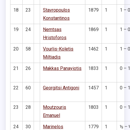
18
23
Stavropoulos
1879
1
1 – 
Konstantinos
19
24
Nemtsas
1869
1
1 – 
Hristoforos
20
58
Vourlis-Koletis
1462
1
1 – 
Miltiadis
21
26
Makkas Panayiotis
1833
1
0 – 
22
60
Georgitsi Antigoni
1457
1
0 – 
23
28
Moutzouris
1803
1
0 – 
Emanuel
24
30
Marinelos
1779
1
½ – 