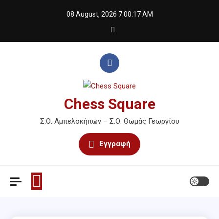
Skip
08 August, 2026
7:00:18 AM
to
content
Chess Square
Σ.Ο. Αμπελοκήπων – Σ.Ο. Θωμάς Γεωργίου
Εγγραφή