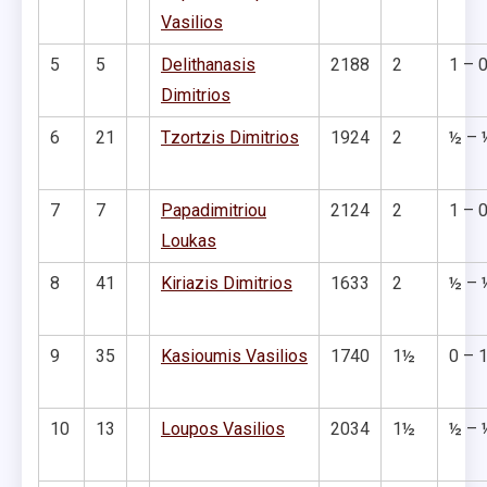
Vasilios
5
5
Delithanasis
2188
2
1 – 
Dimitrios
6
21
Tzortzis Dimitrios
1924
2
½ – 
7
7
Papadimitriou
2124
2
1 – 
Loukas
8
41
Kiriazis Dimitrios
1633
2
½ – 
9
35
Kasioumis Vasilios
1740
1½
0 – 
10
13
Loupos Vasilios
2034
1½
½ – 