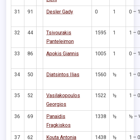
31
91
Desler Gady
0
1
0 – 
32
44
Tsivourakis
1595
1
1 – 
Panteleimon
33
86
Apokis Giannis
1005
1
0 – 
34
50
Diatsintos Ilias
1560
½
1 – 
35
52
Vasilakopoulos
1522
½
1 – 
Georgios
36
69
Panaidis
1338
½
½ – 
Fragkiskos
37
62
Kouta Antonia
1438
½
1 – 