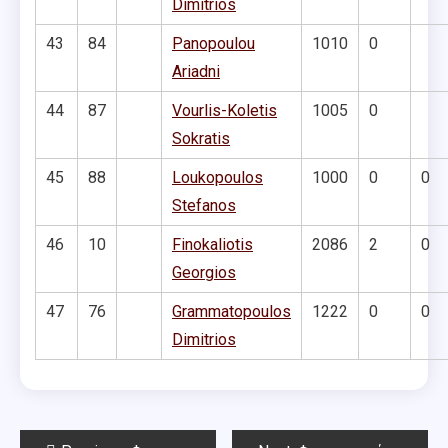
Dimitrios
43
84
Panopoulou
1010
0
Ariadni
44
87
Vourlis-Koletis
1005
0
Sokratis
45
88
Loukopoulos
1000
0
0
Stefanos
46
10
Finokaliotis
2086
2
0
Georgios
47
76
Grammatopoulos
1222
0
0
Dimitrios