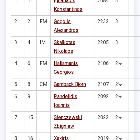
1
11
Ignatiadis
2084
3
Konstantinos
2
2
FM
Gogolis
2232
3
Alexandros
3
4
IM
Skalkotas
2205
3
Nikolaos
4
6
FM
Haliamanis
2186
2½
Georgios
5
8
CM
Gamback Bjorn
2107
2½
6
9
Pandelidis
2092
2½
Ioannis
7
15
Sienczewski
2022
2½
Zbigniew
8
16
Xaxiris
2019
2½