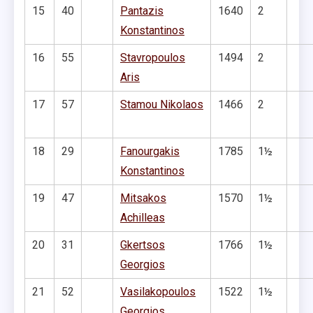
15
40
Pantazis
1640
2
Konstantinos
16
55
Stavropoulos
1494
2
Aris
17
57
Stamou Nikolaos
1466
2
18
29
Fanourgakis
1785
1½
Konstantinos
19
47
Mitsakos
1570
1½
Achilleas
20
31
Gkertsos
1766
1½
Georgios
21
52
Vasilakopoulos
1522
1½
Georgios