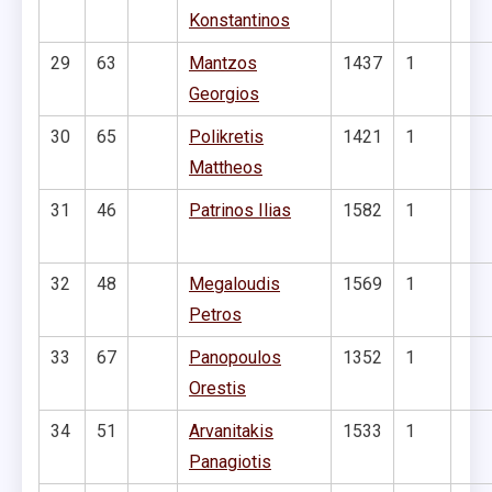
Konstantinos
29
63
Mantzos
1437
1
Georgios
30
65
Polikretis
1421
1
Mattheos
31
46
Patrinos Ilias
1582
1
32
48
Megaloudis
1569
1
Petros
33
67
Panopoulos
1352
1
Orestis
34
51
Arvanitakis
1533
1
Panagiotis