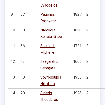
Evaggelos
9
27
Pagonas
1827
2
Panayotis
10
38
Nteoudis
1690
2
Konstantinos
11
36
Shamash
1721
2
Michelle
12
43
Tzagarakis
1605
2
Georgios
13
18
Spyropoulos
1955
2
Nikolaos
14
20
Sideris
1928
2
Theodoros