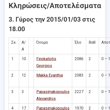
Κληρώσεις/Αποτελέσματα
3. Γύρος την 2015/01/03 στις
18.00
Σκ.
Α/
Όνομα
Έλο
Βαθ.
Απο
Α
1
10
Finokaliotis
2086
2
0 – 
Georgios
2
12
Makka Evanthia
2083
2
0 – 
3
3
Papasimakopoulos
2227
2
0 – 
Alexandros
4
17
Papasimakopoulos
1970
2
0 – 