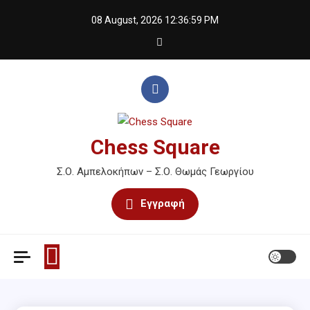
Skip
08 August, 2026
12:37:00 PM
to
content
Chess Square
Σ.Ο. Αμπελοκήπων – Σ.Ο. Θωμάς Γεωργίου
Εγγραφή