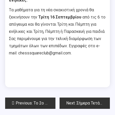
ενήλικες.
Tα μαθήματα για τη νέα σκακιστική χρονιά θα
ξεκινήσουν την
Τρίτη 16 Σεπτεμβρίου
από τις 6 το
απόγευμα και θα γίνονται Τρίτη και Πέμπτη για
ενήλικες και Τρίτη, Πέμπτη ή Παρασκευή για παιδιά.
Σας περιμένουμε για την τελική διαμόρφωση των
τμημάτων όλων των επιπέδων. Εγγραφές στο e-
mail: chesssquareclub@gmail.com.
Post
Previous:
Tο 2o Blitz ΑΥΓΟΥΣΤΟΥ 2025 CHESS SQUARE-Αποτελέσματα
Next:
Σήμερα Τετάρτη 10/9 το 1o RAPID ΣΕΠΤΕΜΒΡΙΟΥ 2025 CHESS SQUARE
navigation