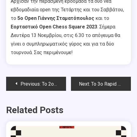
Άρχισαν την περασμένη εβδομάδα τα δύο νέα
εβδομαδιαία open της Τετάρτης και του Σαββάτου,
το
5ο Open Γιάννης Σταματόπουλος
και το
Εορταστικό Open Chess Square 2023
. Σήμερα
Δευτέρα 13 Νοεμβρίου, στις 6.30 το απόγευμα θα
γίνει ο συμπληρωματικός γύρος και για τα δύο
τουρνουά. Σας περιμένουμε!
Post
Previous:
Το 2ο Rapid Νοεμβρίου Chess Square 2023-Αποτελέσματα
Next:
To 3o Rapid Νοεμβρίου Chess Square 2023
navigation
Related Posts