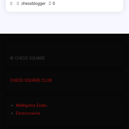
0
chessblogger
© CHESS SQUARE
CHESS SQUARE CLUB
Μαθήματα Σκάκι
Επικοινωνία