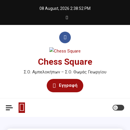
Skip
08 August, 2026
2:38:53 PM
to
content
Chess Square
Σ.Ο. Αμπελοκήπων – Σ.Ο. Θωμάς Γεωργίου
Εγγραφή